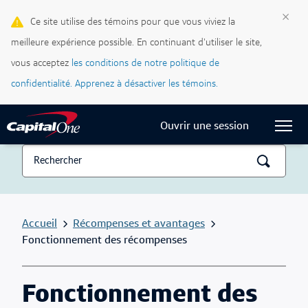
Cartes de crédit
×
Ce site utilise des témoins pour que vous viviez la
meilleure expérience possible. En continuant d'utiliser le site,
Blogue Ma vie, mon crédit
vous acceptez
les conditions de notre politique de
Centre d’assistance
confidentialité.
Apprenez à désactiver les témoins.
Current Locale:
Français (Canada)
Ouvrir une session
Accueil
Récompenses et avantages
Fonctionnement des récompenses
Fonctionnement des