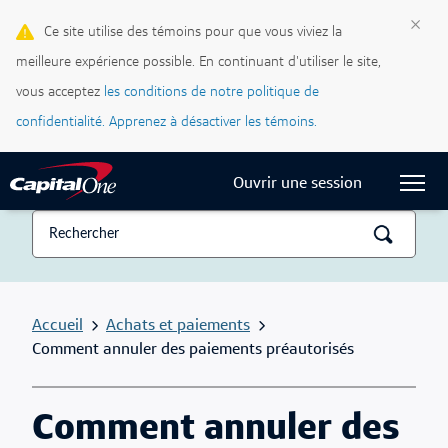
Cartes de crédit
×
Ce site utilise des témoins pour que vous viviez la
meilleure expérience possible. En continuant d'utiliser le site,
Blogue Ma vie, mon crédit
vous acceptez
les conditions de notre politique de
Centre d’assistance
confidentialité.
Apprenez à désactiver les témoins.
Current Locale:
Français (Canada)
Ouvrir une session
Accueil
Achats et paiements
Comment annuler des paiements préautorisés
Comment annuler des