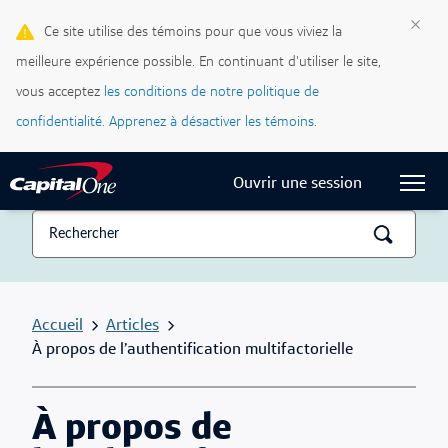
Cartes de crédit
×
Ce site utilise des témoins pour que vous viviez la
meilleure expérience possible. En continuant d'utiliser le site,
Blogue Ma vie, mon crédit
vous acceptez
les conditions de notre politique de
Centre d’assistance
confidentialité.
Apprenez à désactiver les témoins.
Current Locale:
Français (Canada)
Ouvrir une session
Accueil
Articles
À propos de l’authentification multifactorielle
À propos de