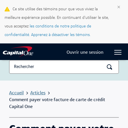
Cartes de crédit
×
Ce site utilise des témoins pour que vous viviez la
meilleure expérience possible. En continuant d'utiliser le site,
Blogue Ma vie, mon crédit
vous acceptez
les conditions de notre politique de
Centre d’assistance
confidentialité.
Apprenez à désactiver les témoins.
Current Locale:
Français (Canada)
Ouvrir une session
Accueil
Articles
Comment payer votre facture de carte de crédit
Capital One